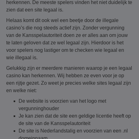
herkennen. De meeste spelers vinden het niet duidelijk te
zien dat een site legaal is.
Helaas komt dit ook wel een beetje door de illegale
casino’s die nog steeds actief zijn. Zonder vergunning
van de Kansspelautoriteit doen ze er alles aan om jouw
te laten geloven dat ze wel legaal zijn. Hierdoor is het
voor spelers nog lastiger om te checken wie legaal en
wie illegaal is.
Gelukkig zijn er meerdere manieren waarop je een legaal
casino kan herkennen. Wij hebben ze even voor je op
een rijtje gezet. Zo weet je precies welke sites legaal zijn
en welke niet:
De website is voorzien van het logo met
vergunninghouder
Je kan zien dat de site een geldige licentie heeft op
de site van de Kansspelautoriteit
De site is Nederlandstalig en voorzien van een .nl
domeinnaam