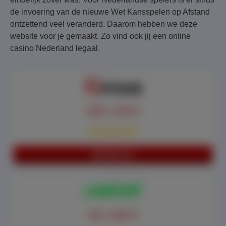
de invoering van de nieuwe Wet Kansspelen op Afstand
ontzettend veel veranderd. Daarom hebben we deze
website voor je gemaakt. Zo vind ook jij een online
casino Nederland legaal.
€250 + 100 FS
BEZOEK NU
€40 + 200 FS