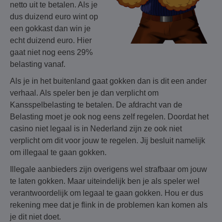
netto uit te betalen. Als je
dus duizend euro wint op
een gokkast dan win je
echt duizend euro. Hier
gaat niet nog eens 29%
belasting vanaf.
Als je in het buitenland gaat gokken dan is dit een ander
verhaal. Als speler ben je dan verplicht om
Kansspelbelasting te betalen. De afdracht van de
Belasting moet je ook nog eens zelf regelen. Doordat het
casino niet legaal is in Nederland zijn ze ook niet
verplicht om dit voor jouw te regelen. Jij besluit namelijk
om illegaal te gaan gokken.
Illegale aanbieders zijn overigens wel strafbaar om jouw
te laten gokken. Maar uiteindelijk ben je als speler wel
verantwoordelijk om legaal te gaan gokken. Hou er dus
rekening mee dat je flink in de problemen kan komen als
je dit niet doet.