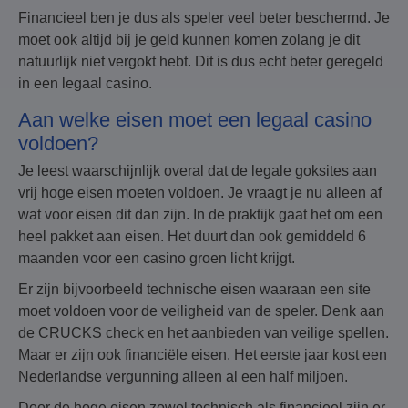
Financieel ben je dus als speler veel beter beschermd. Je
moet ook altijd bij je geld kunnen komen zolang je dit
natuurlijk niet vergokt hebt. Dit is dus echt beter geregeld
in een legaal casino.
Aan welke eisen moet een legaal casino
voldoen?
Je leest waarschijnlijk overal dat de legale goksites aan
vrij hoge eisen moeten voldoen. Je vraagt je nu alleen af
wat voor eisen dit dan zijn. In de praktijk gaat het om een
heel pakket aan eisen. Het duurt dan ook gemiddeld 6
maanden voor een casino groen licht krijgt.
Er zijn bijvoorbeeld technische eisen waaraan een site
moet voldoen voor de veiligheid van de speler. Denk aan
de CRUCKS check en het aanbieden van veilige spellen.
Maar er zijn ook financiële eisen. Het eerste jaar kost een
Nederlandse vergunning alleen al een half miljoen.
Door de hoge eisen zowel technisch als financieel zijn er