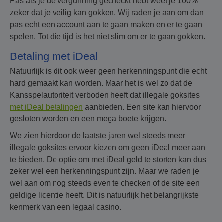
Pas als je de vergunning gecheckt hebt weet je 100%
zeker dat je veilig kan gokken. Wij raden je aan om dan
pas echt een account aan te gaan maken en er te gaan
spelen. Tot die tijd is het niet slim om er te gaan gokken.
Betaling met iDeal
Natuurlijk is dit ook weer geen herkenningspunt die echt
hard gemaakt kan worden. Maar het is wel zo dat de
Kansspelautoriteit verboden heeft dat illegale goksites
met iDeal betalingen
aanbieden. Een site kan hiervoor
gesloten worden en een mega boete krijgen.
We zien hierdoor de laatste jaren wel steeds meer
illegale goksites ervoor kiezen om geen iDeal meer aan
te bieden. De optie om met iDeal geld te storten kan dus
zeker wel een herkenningspunt zijn. Maar we raden je
wel aan om nog steeds even te checken of de site een
geldige licentie heeft. Dit is natuurlijk het belangrijkste
kenmerk van een legaal casino.