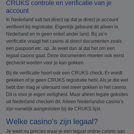
CRUKS controle en verificatie van je
account
In Nederland valt het direct op dat je direct je account
verifieert bij registratie. Eigenlijk gebeurd dit alleen in
Nederland en in geen enkel ander land. Bij zo’n
verificatie vraagt het casino al direct documenten zoals
een paspoort etc. op. Je weet dan al dat het om een
legaal casino gaat. Deze documenten moeten ook eerst
gecheckt worden voor je kan gokken.
Bij de verificatie hoort ook een CRUKS check. Er wordt
gekeken of je geen CRUKS registratie hebt. Als je die wel
hebt dan mag je uiteraard niet meer gokken in het casino.
Dit is voor je eigen veiligheid. Maar alleen legale goksites
uit Nederland checken dit. Alleen Nederlandse casino’s
zijn namelijk aangesloten bij de CRUKS lijst.
Welke casino’s zijn legaal?
Je weet nu precies waar je een legaal online casino aan